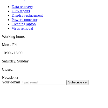
Data recovery
UPS repairs
Display replacement
Power connector
Cleaning laptop
Virus removal
Working hours
Mon - Fri
10:00 - 18:00
Saturday, Sunday
Closed
Newsletter
Your e-mail
Subscribe се