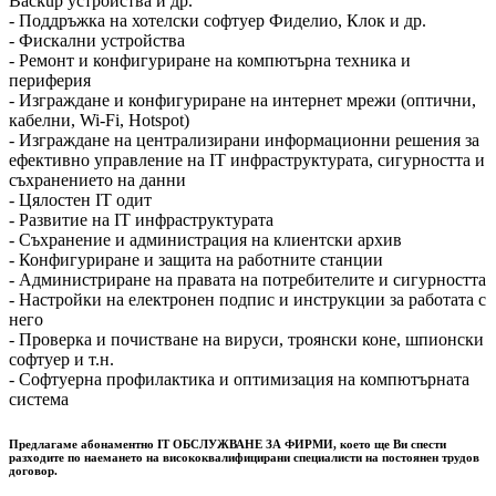
Backup устройства и др.
- Поддръжка на хотелски софтуер Фиделио, Клок и др.
- Фискални устройства
- Ремонт и конфигуриране на компютърна техника и
периферия
- Изграждане и конфигуриране на интернет мрежи (оптични,
кабелни, Wi-Fi, Hotspot)
- Изграждане на централизирани информационни решения за
ефективно управление на IT инфраструктурата, сигурността и
съхранението на данни
- Цялостен IT одит
- Развитие на IT инфраструктурата
- Съхранение и администрация на клиентски архив
- Конфигуриране и защита на работните станции
- Администриране на правата на потребителите и сигурността
- Настройки на електронен подпис и инструкции за работата с
него
- Проверка и почистване на вируси, троянски коне, шпионски
софтуер и т.н.
- Софтуерна профилактика и оптимизация на компютърната
система
Предлагаме абонаментно IT ОБСЛУЖВАНЕ ЗА ФИРМИ, което ще Ви спести
разходите по наемането на висококвалифицирани специалисти на постоянен трудов
договор.