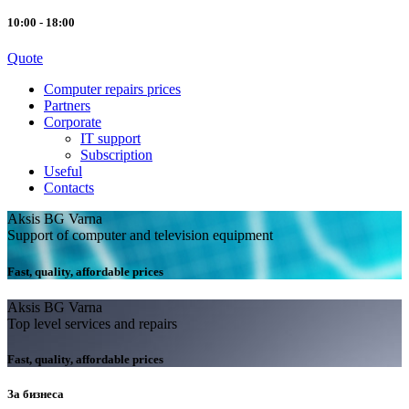
10:00 - 18:00
Quote
Computer repairs prices
Partners
Corporate
IT support
Subscription
Useful
Contacts
Aksis BG Varna
Support of computer and television equipment
Fast, quality, affordable prices
Aksis BG Varna
Top level services and repairs
Fast, quality, affordable prices
За бизнеса